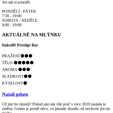
Jen tak si posedět.
PONDĚLÍ - PÁTEK
7:30 - 19:00
SOBOTA - NEDĚLE
8:00 - 19:00
AKTUÁLNĚ NA MLÝNKU
Italcaffé Prestige Bar
PRAŽENÍ ⚫️⚫️⚫️
TĚLO ⚫️⚫️⚫️⚫️⚫️
AROMA ⚫️⚫️⚫️
SLADKOST⚫️⚫️
KYSELOST⚫️
Natali gelato
Už jste ho zkusili? Pokud ano tak víte proč v roce 2019 nastala ta
změna. Gelato je prostě něco, co jakmile zkusíte, už nechcete jíst nic