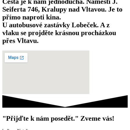
Cesta je k nám jednoduchá. Náměstí J.
Seiferta 746, Kralupy nad Vltavou. Je to
přímo naproti kina.
U autobusové zastávky Lobeček. A z
vlaku se projděte krásnou procházkou
přes Vltavu.
"Přijďte k nám posedět." Zveme vás!